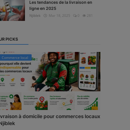
Les tendances de la livraison en
ligne en 2025
Njiblek
Mar 18, 2025
0
281
UR PICKS
Commerce local
ivraison à domicile pour commerces locaux
 Njiblek