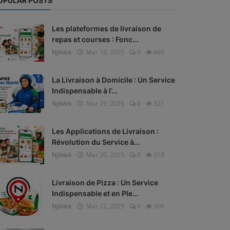
OPULAR POSTS
Les plateformes de livraison de
repas et courses : Fonc...
Njiblek
Mar 18, 2025
0
469
La Livraison à Domicile : Un Service
Indispensable à l’...
Njiblek
Mar 19, 2025
0
321
Les Applications de Livraison :
Révolution du Service à...
Njiblek
Mar 20, 2025
0
318
Livraison de Pizza : Un Service
Indispensable et en Ple...
Njiblek
Mar 22, 2025
0
306