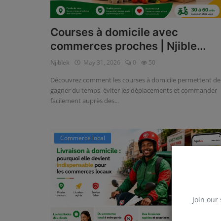
Courses à domicile avec
commerces proches | Njible...
Njiblek
May 31, 2026
0
50
Découvrez comment les courses à domicile permettent de
gagner du temps, éviter les déplacements et commander
facilement auprès des...
Commerce local
Join our 