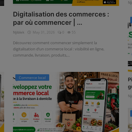
Nj
Digitalisation des commerces :
par où commencer | ...
Njiblek
May 31, 2026
0
55
Découvrez comment commencer simplement la
digitalisation d’un commerce local : visibilité en ligne,
commande, livraison, produits,...
Commerce local
P
g
Nj