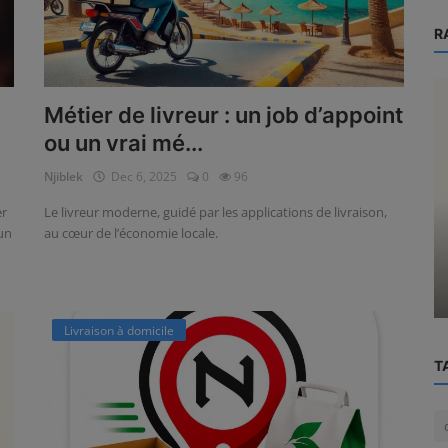
R
Métier de livreur : un job d’appoint
ou un vrai mé...
Njiblek
Dec 6, 2025
0
96
er
Le livreur moderne, guidé par les applications de livraison,
Livraison à domicile
un
au cœur de l’économie locale.
merce
guide-lancer-livraison-domicile-
commerce
Livraison à domicile
T