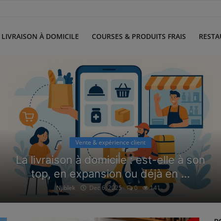
LIVRAISON À DOMICILE
COURSES & PRODUITS FRAIS
RESTA
Vente & expérience client
La livraison à domicile : est-elle à son
top, en expansion ou déjà en ...
Njiblek
Dec 6, 2025
0
141