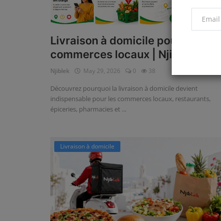
Livraison à domicile pour
commerces locaux | Njibl...
Njiblek
May 29, 2026
0
38
Découvrez pourquoi la livraison à domicile devient
indispensable pour les commerces locaux, restaurants,
épiceries, pharmacies et ...
Livraison à domicile