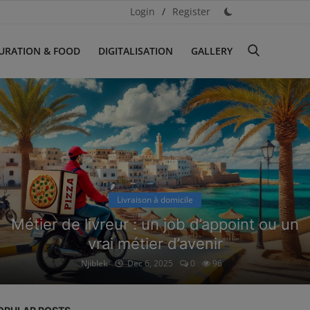
Login
/
Register
URATION & FOOD
DIGITALISATION
GALLERY
Livraison à domicile
Métier de livreur : un job d’appoint ou un
vrai métier d’avenir
Njiblek
Dec 6, 2025
0
96