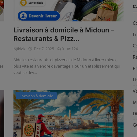
C
C
Livraison à domicile à Midoun –
Li
Restaurants & Pizz...
Co
Njiblek
Dec 7, 2025
0
124
R
Aide les restaurants et pizzerias de Midoun à livrer mieux,
ues
plus vite et à vendre davantage. Pour un établissement qui
P
veut se dév...
Li
Ve
Livraison à domicile
Ma
Di
G