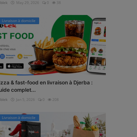
iblek
May 29, 2026
0
38
Livraison à domicile
izza & fast-food en livraison à Djerba :
uide complet...
iblek
Jan 5, 2026
0
208
Livraison à domicile