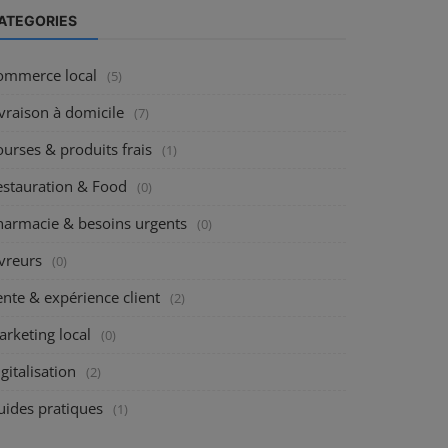
ATEGORIES
ommerce local
(5)
vraison à domicile
(7)
urses & produits frais
(1)
estauration & Food
(0)
harmacie & besoins urgents
(0)
vreurs
(0)
nte & expérience client
(2)
rketing local
(0)
gitalisation
(2)
uides pratiques
(1)