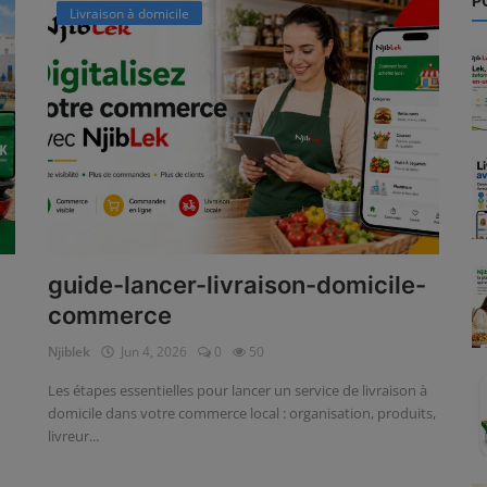
P
Livraison à domicile
guide-lancer-livraison-domicile-
commerce
Njiblek
Jun 4, 2026
0
50
Les étapes essentielles pour lancer un service de livraison à
domicile dans votre commerce local : organisation, produits,
livreur...