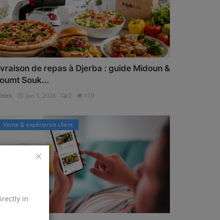
ivraison de repas à Djerba : guide Midoun &
oumt Souk...
iblek
Jan 5, 2026
0
119
Vente & expérience client
irectly in