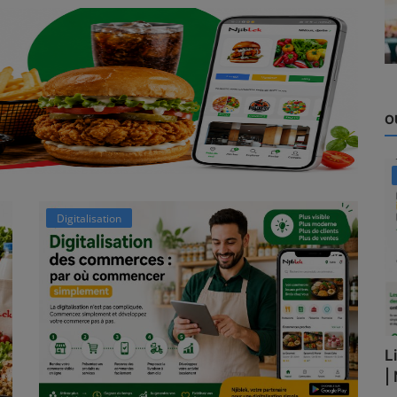
O
Digitalisation
L
|