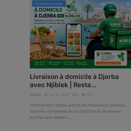
Commerce local
Login
Register
Livraison à domicile à Djerba
avec Njiblek | Resta...
Njiblek
Jun 20, 2026
0
120
Commandez à Djerba auprès des restaurants, pizzerias,
épiceries, commerces de produits frais et pharmacies
proches avec Njiblek. L...