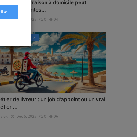
omment la livraison à domicile peut
oubler les ventes...
ribe
iblek
Dec 6, 2025
0
94
Livraison à domicile
étier de livreur : un job d’appoint ou un vrai
étier ...
iblek
Dec 6, 2025
0
96