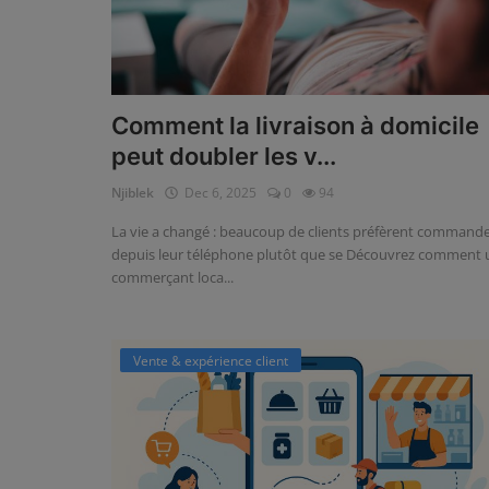
Comment la livraison à domicile
peut doubler les v...
Njiblek
Dec 6, 2025
0
94
La vie a changé : beaucoup de clients préfèrent command
Commerce local
depuis leur téléphone plutôt que se Découvrez comment 
commerçant loca...
à domicile peut
Comment développer son com
’un commerçan...
local avec la livraison | Njiblek
Vente & expérience client