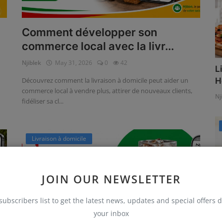
Comment développer son
commerce local avec la livr...
Njiblek
May 31, 2026
0
42
L
Découvrez comment la livraison à domicile peut aider un
H
commerce local à vendre plus, attirer de nouveaux clients,
Nj
fidéliser sa cl...
Livraison à domicile
JOIN OUR NEWSLETTER
subscribers list to get the latest news, updates and special offers d
your inbox