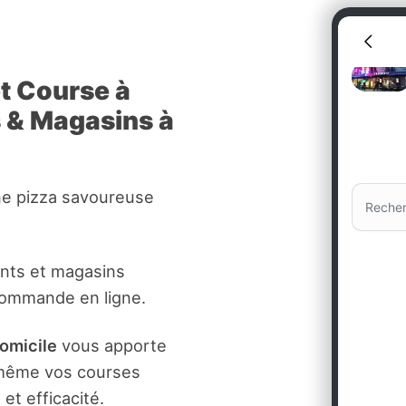
et Course à
s & Magasins à
ne pizza savoureuse
ants et magasins
commande en ligne.
domicile
vous apporte
t même vos courses
et efficacité.