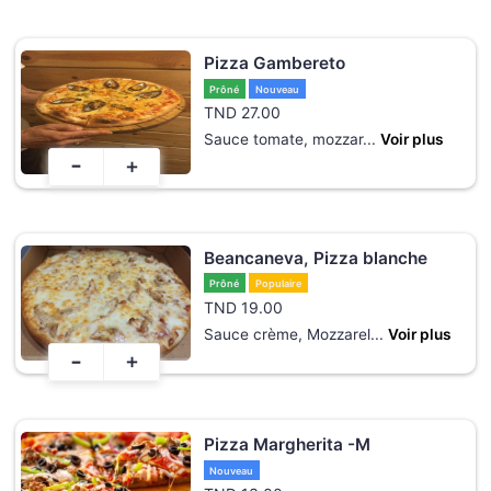
Pizza Gambereto
Prôné
Nouveau
TND
27.00
Sauce tomate, mozzar
...
Voir plus
-
+
Beancaneva, Pizza blanche
Prôné
Populaire
TND
19.00
Sauce crème, Mozzarel
...
Voir plus
-
+
Pizza Margherita -M
Nouveau