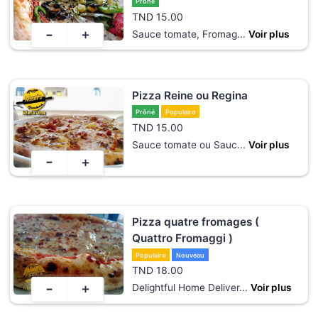
Prôné
TND
15.00
-
+
Sauce tomate, Fromag
...
Voir plus
Pizza Reine ou Regina
Prôné
Populaire
TND
15.00
Sauce tomate ou Sauc
...
Voir plus
-
+
Pizza quatre fromages (
Quattro Fromaggi )
Populaire
Nouveau
TND
18.00
-
+
Delightful Home Deliver
...
Voir plus