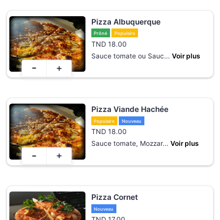
Pizza Albuquerque
Prôné
Populaire
TND
18.00
Sauce tomate ou Sauc
...
Voir plus
-
+
Pizza Viande Hachée
Populaire
Nouveau
TND
18.00
Sauce tomate, Mozzar
...
Voir plus
-
+
Pizza Cornet
Nouveau
TND
17.00