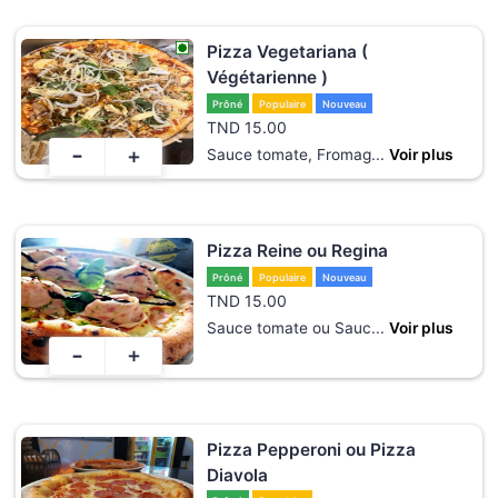
Pizza Vegetariana (
Végétarienne )
Prôné
Populaire
Nouveau
TND
15.00
-
+
Sauce tomate, Fromag
...
Voir plus
Pizza Reine ou Regina
Prôné
Populaire
Nouveau
TND
15.00
Sauce tomate ou Sauc
...
Voir plus
-
+
Pizza Pepperoni ou Pizza
Diavola