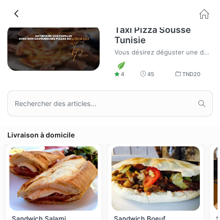
Taxi Pizza Sousse
Tunisie
Vous désirez déguster une des meilleures pizzas!!! Taxi pizza sousse vous suggère fortement d'essayer la pizza Spéciale
4
45
TND
20
Livraison à domicile
Sandwich Salami
Sandwich Boeuf
S