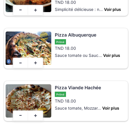
TND
18.00
-
+
Simplicité délicieuse : n
...
Voir plus
Pizza Albuquerque
Prôné
TND
18.00
Sauce tomate ou Sauc
...
Voir plus
-
+
Pizza Viande Hachée
Prôné
TND
18.00
Sauce tomate, Mozzar
...
Voir plus
-
+