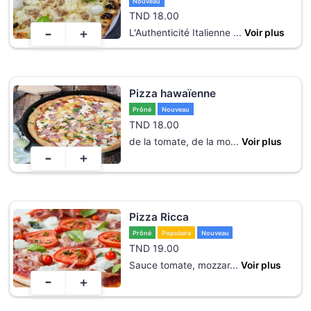
Nouveau
TND
18.00
-
+
L'Authenticité Italienne
...
Voir plus
Pizza hawaïenne
Prôné
Nouveau
TND
18.00
de la tomate, de la mo
...
Voir plus
-
+
Pizza Ricca
Prôné
Populaire
Nouveau
TND
19.00
Sauce tomate, mozzar
...
Voir plus
-
+