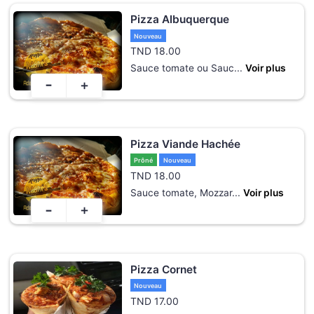
Pizza Albuquerque
Nouveau
TND
18.00
Sauce tomate ou Sauc
...
Voir plus
-
+
Pizza Viande Hachée
Prôné
Nouveau
TND
18.00
Sauce tomate, Mozzar
...
Voir plus
-
+
Pizza Cornet
Nouveau
TND
17.00