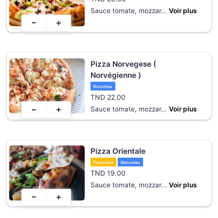
Sauce tomate, mozzar
...
Voir plus
-
+
Pizza Norvegese (
Norvégienne )
Nouveau
TND
22.00
-
+
Sauce tomate, mozzar
...
Voir plus
Pizza Orientale
Populaire
Nouveau
TND
19.00
Sauce tomate, mozzar
...
Voir plus
-
+