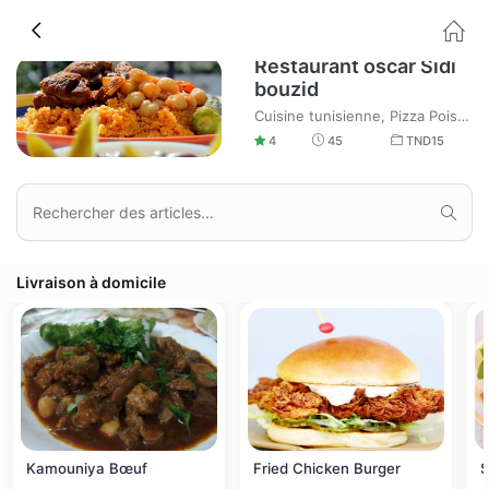
Restaurant oscar Sidi
bouzid
Cuisine tunisienne, Pizza Poissonnerie
4
45
TND
15
Livraison à domicile
Kamouniya Bœuf
Fried Chicken Burger
S