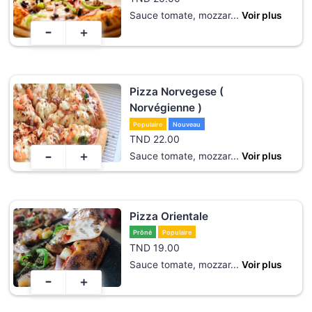
Sauce tomate, mozzar
...
Voir plus
-
+
Pizza Norvegese (
Norvégienne )
Populaire
Nouveau
TND
22.00
-
+
Sauce tomate, mozzar
...
Voir plus
Pizza Orientale
Prôné
Populaire
TND
19.00
Sauce tomate, mozzar
...
Voir plus
-
+