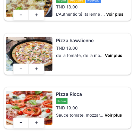
Prôné
Populaire
Nouveau
TND
18.00
-
+
L'Authenticité Italienne
...
Voir plus
Pizza hawaïenne
TND
18.00
de la tomate, de la mo
...
Voir plus
-
+
Pizza Ricca
Prôné
TND
19.00
Sauce tomate, mozzar
...
Voir plus
-
+