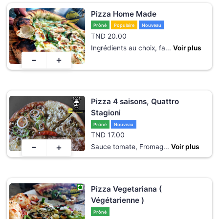
Pizza Home Made
Prôné
Populaire
Nouveau
TND
20.00
Ingrédients au choix, fa
...
Voir plus
-
+
Pizza 4 saisons, Quattro
Stagioni
Prôné
Nouveau
TND
17.00
-
+
Sauce tomate, Fromag
...
Voir plus
Pizza Vegetariana (
Végétarienne )
Prôné