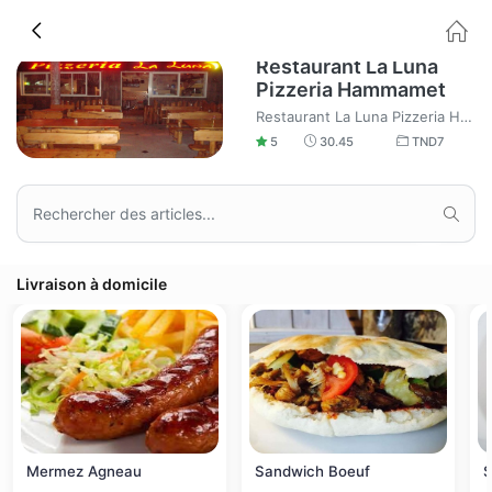
Restaurant La Luna
Pizzeria Hammamet
Restaurant La Luna Pizzeria Hammamet Pizza, Libanais, Sandwich, Baguette farcie et cuisine Tunisienne et vous trouverez ça chez Pizzeria L'acquolina In Bocca Hammamet Livraison à domicile
5
30.45
TND
7
Livraison à domicile
Mermez Agneau
Sandwich Boeuf
S