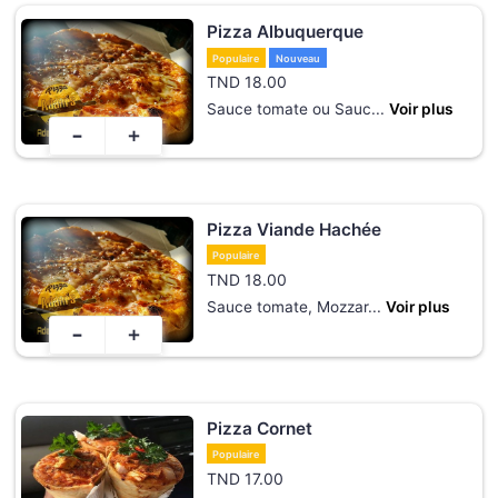
Pizza Albuquerque
Populaire
Nouveau
TND
18.00
Sauce tomate ou Sauc
...
Voir plus
-
+
Pizza Viande Hachée
Populaire
TND
18.00
Sauce tomate, Mozzar
...
Voir plus
-
+
Pizza Cornet
Populaire
TND
17.00