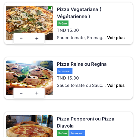
Pizza Vegetariana (
Végétarienne )
Prôné
TND
15.00
-
+
Sauce tomate, Fromag
...
Voir plus
Pizza Reine ou Regina
Nouveau
TND
15.00
Sauce tomate ou Sauc
...
Voir plus
-
+
Pizza Pepperoni ou Pizza
Diavola
Prôné
Nouveau