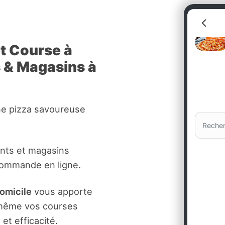
et Course à
s & Magasins à
ne pizza savoureuse
ants et magasins
commande en ligne.
domicile
vous apporte
t même vos courses
et efficacité.