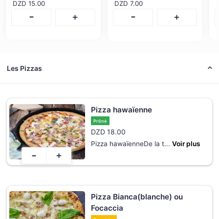
DZD
15.00
DZD
7.00
-
-
+
+
Les Pizzas
Pizza hawaïenne
Prôné
DZD
18.00
Pizza hawaïenneDe la t
...
Voir plus
-
+
Pizza Bianca(blanche) ou
Focaccia