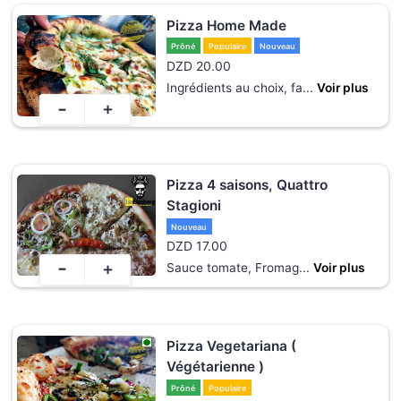
Pizza Home Made
Prôné
Populaire
Nouveau
DZD
20.00
Ingrédients au choix, fa
...
Voir plus
-
+
Pizza 4 saisons, Quattro
Stagioni
Nouveau
DZD
17.00
-
+
Sauce tomate, Fromag
...
Voir plus
Pizza Vegetariana (
Végétarienne )
Prôné
Populaire