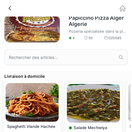
Papiccino Pizza Alger
Algerie
Pizzeria spécialisée dans la pizza italienne. Speed delivery service
4
50
DZD
585
Livraison à domicile
Spaghetti Viande Hachée
S
Salade Mechwiya