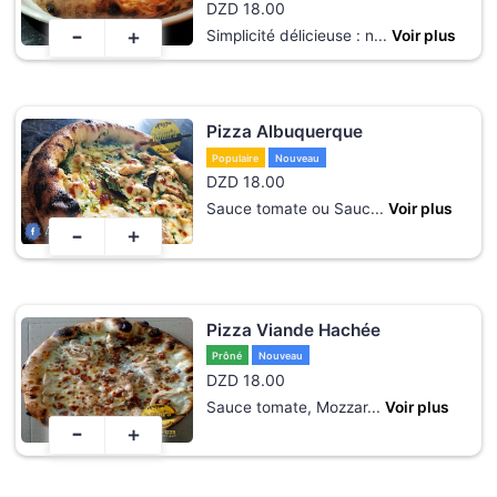
DZD
18.00
-
+
Simplicité délicieuse : n
...
Voir plus
Pizza Albuquerque
Populaire
Nouveau
DZD
18.00
Sauce tomate ou Sauc
...
Voir plus
-
+
Pizza Viande Hachée
Prôné
Nouveau
DZD
18.00
Sauce tomate, Mozzar
...
Voir plus
-
+