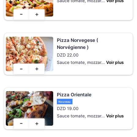
Sauce tomate, mozzar
...
Voir plus
-
+
Pizza Norvegese (
Norvégienne )
DZD
22.00
Sauce tomate, mozzar
...
Voir plus
-
+
Pizza Orientale
Nouveau
DZD
19.00
Sauce tomate, mozzar
...
Voir plus
-
+