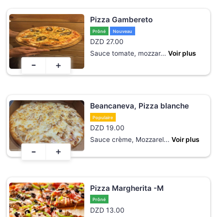
Pizza Gambereto
Prôné
Nouveau
DZD
27.00
Sauce tomate, mozzar
...
Voir plus
-
+
Beancaneva, Pizza blanche
Populaire
DZD
19.00
Sauce crème, Mozzarel
...
Voir plus
-
+
Pizza Margherita -M
Prôné
DZD
13.00