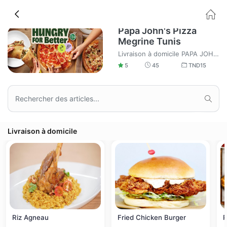
Papa John's Pizza
Megrine Tunis
Livraison à domicile PAPA JOHNS sur le grand Tunis, commandez en ligne vos sandwichs pizzas et Burger.
5
45
TND
15
Livraison à domicile
Riz Agneau
Fried Chicken Burger
P