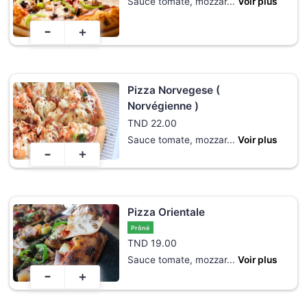
Sauce tomate, mozzar
...
Voir plus
-
+
Pizza Norvegese (
Norvégienne )
TND
22.00
Sauce tomate, mozzar
...
Voir plus
-
+
Pizza Orientale
Prôné
TND
19.00
Sauce tomate, mozzar
...
Voir plus
-
+