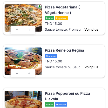
Pizza Vegetariana (
Végétarienne )
Prôné
Populaire
TND
15.00
-
+
Sauce tomate, Fromag
...
Voir plus
Pizza Reine ou Regina
Nouveau
TND
15.00
Sauce tomate ou Sauc
...
Voir plus
-
+
Pizza Pepperoni ou Pizza
Diavola
Prôné
Nouveau