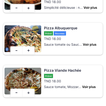
TND
18.00
-
+
Simplicité délicieuse : n
...
Voir plus
Pizza Albuquerque
Prôné
Nouveau
TND
18.00
Sauce tomate ou Sauc
...
Voir plus
-
+
Pizza Viande Hachée
Prôné
TND
18.00
Sauce tomate, Mozzar
...
Voir plus
-
+