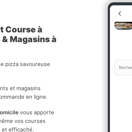
et Course à
s & Magasins à
ne pizza savoureuse
ants et magasins
commande en ligne.
domicile
vous apporte
t même vos courses
et efficacité.