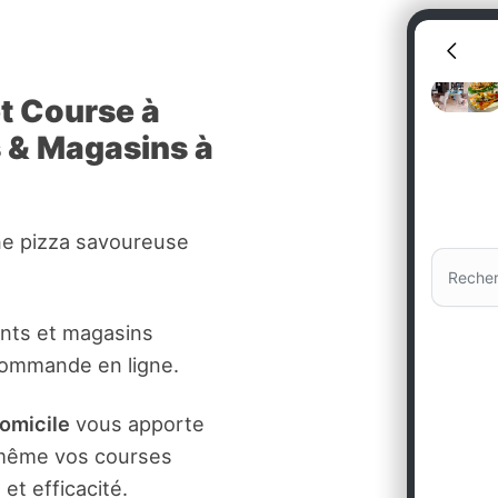
et Course à
s & Magasins à
ne pizza savoureuse
ants et magasins
commande en ligne.
domicile
vous apporte
t même vos courses
et efficacité.