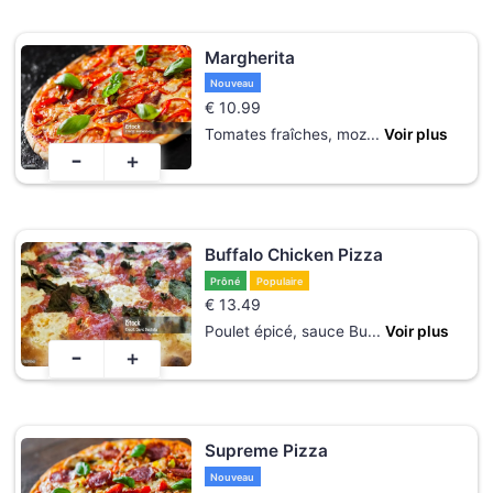
Margherita
Nouveau
€
10.99
Tomates fraîches, moz
...
Voir plus
-
+
Buffalo Chicken Pizza
Prôné
Populaire
€
13.49
Poulet épicé, sauce Bu
...
Voir plus
-
+
Supreme Pizza
Nouveau