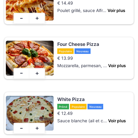
€
14.49
Poulet grillé, sauce Alfr
...
Voir plus
-
+
Four Cheese Pizza
Populaire
Nouveau
€
13.99
Mozzarella, parmesan,
...
Voir plus
-
+
White Pizza
Prôné
Populaire
Nouveau
€
12.49
Sauce blanche (ail et c
...
Voir plus
-
+