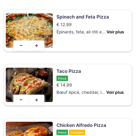
Spinach and Feta Pizza
€
12.99
Épinards, feta, ail rôti e
...
Voir plus
-
+
Taco Pizza
Prôné
€
14.99
Bœuf épicé, cheddar, l
...
Voir plus
-
+
Chicken Alfredo Pizza
Prôné
Populaire