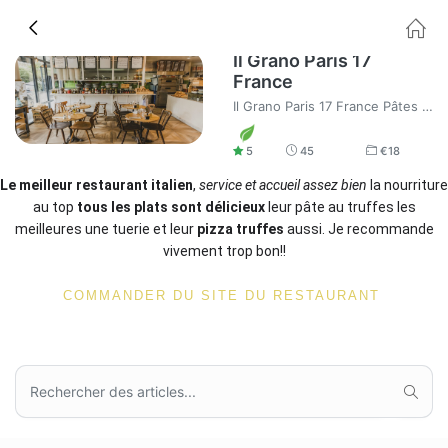
Il Grano Paris 17
France
Il Grano Paris 17 France Pâtes et pizzas romaines à la présentation créative accompagnés de vins italiens. Livraison à domicile de pizza rapide.
5
45
€
18
Le meilleur restaurant italien
,
service et accueil assez bien
la nourriture
au top
tous les plats sont délicieux
leur pâte au truffes les
meilleures une tuerie et leur
pizza truffes
aussi. Je recommande
vivement trop bon!!
COMMANDER DU SITE DU RESTAURANT