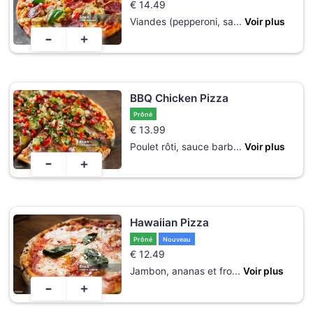
€
14.49
Viandes (pepperoni, sa
...
Voir plus
-
+
BBQ Chicken Pizza
Prôné
€
13.99
Poulet rôti, sauce barb
...
Voir plus
-
+
Hawaiian Pizza
Prôné
Nouveau
€
12.49
Jambon, ananas et fro
...
Voir plus
-
+