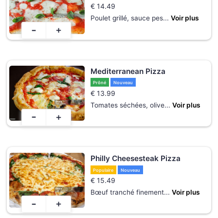
€
14.49
Poulet grillé, sauce pes
...
Voir plus
-
+
Mediterranean Pizza
Prôné
Nouveau
€
13.99
Tomates séchées, olive
...
Voir plus
-
+
Philly Cheesesteak Pizza
Populaire
Nouveau
€
15.49
Bœuf tranché finement
...
Voir plus
-
+