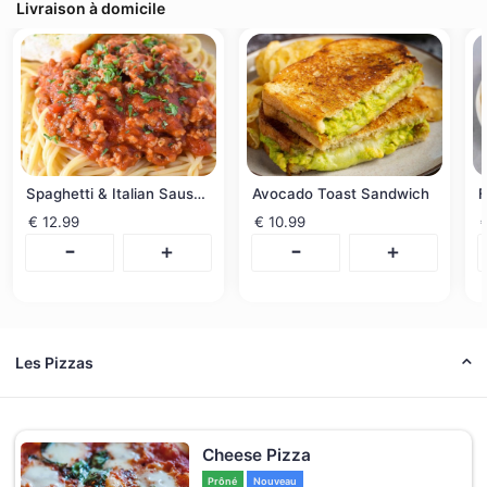
Livraison à domicile
Spaghetti & Italian Sausage
Avocado Toast Sandwich
F
€
12.99
€
10.99
-
-
+
+
Les Pizzas
Cheese Pizza
Prôné
Nouveau