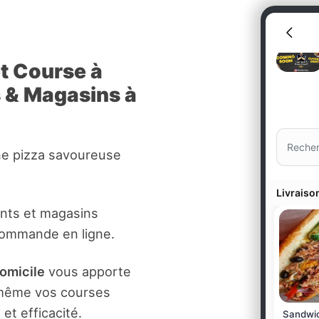
et Course à
s & Magasins à
ne pizza savoureuse
ants et magasins
commande en ligne.
domicile
vous apporte
t même vos courses
et efficacité.