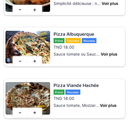
Simplicité délicieuse : n
...
Voir plus
-
+
Pizza Albuquerque
Prôné
Populaire
Nouveau
TND
18.00
Sauce tomate ou Sauc
...
Voir plus
-
+
Pizza Viande Hachée
Prôné
Nouveau
TND
18.00
Sauce tomate, Mozzar
...
Voir plus
-
+