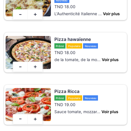
Nouveau
TND
18.00
-
+
L'Authenticité Italienne
...
Voir plus
Pizza hawaïenne
Prôné
Populaire
Nouveau
TND
18.00
de la tomate, de la mo
...
Voir plus
-
+
Pizza Ricca
Prôné
Populaire
Nouveau
TND
19.00
Sauce tomate, mozzar
...
Voir plus
-
+