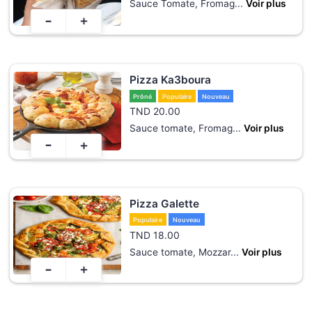
Sauce Tomate, Fromag
...
Voir plus
-
+
Pizza Ka3boura
Prôné
Populaire
Nouveau
TND
20.00
Sauce tomate, Fromag
...
Voir plus
-
+
Pizza Galette
Populaire
Nouveau
TND
18.00
Sauce tomate, Mozzar
...
Voir plus
-
+