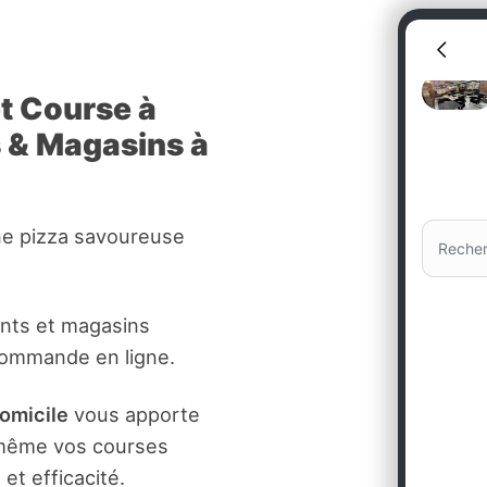
et Course à
s & Magasins à
ne pizza savoureuse
ants et magasins
commande en ligne.
domicile
vous apporte
t même vos courses
et efficacité.