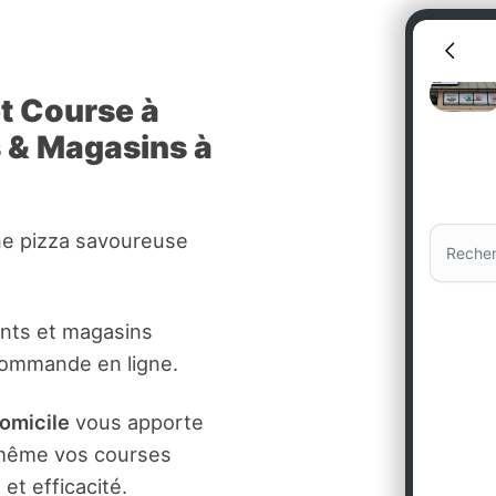
et Course à
s & Magasins à
ne pizza savoureuse
ants et magasins
commande en ligne.
domicile
vous apporte
t même vos courses
et efficacité.