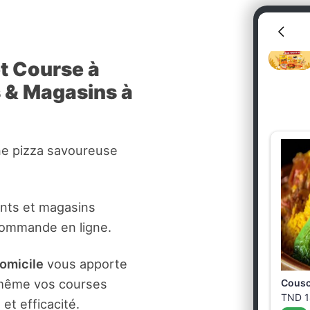
et Course à
s & Magasins à
ne pizza savoureuse
ants et magasins
commande en ligne.
domicile
vous apporte
t même vos courses
et efficacité.