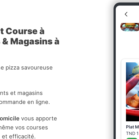
et Course à
s & Magasins à
ne pizza savoureuse
ants et magasins
commande en ligne.
domicile
vous apporte
t même vos courses
et efficacité.