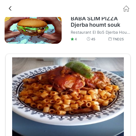
BABA SLIM PIZZA
Djerba houmt souk
Restaurant El Bo5 Djerba Houmt Souk Fast food Pizza et Burger Livraison à domicile soignée.
4
45
TND
25