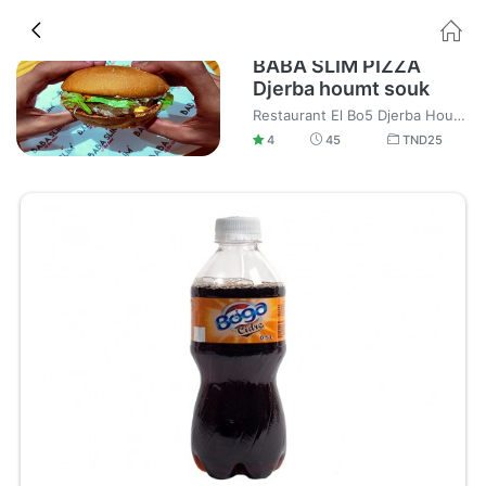
BABA SLIM PIZZA
Djerba houmt souk
Restaurant El Bo5 Djerba Houmt Souk Fast food Pizza et Burger Livraison à domicile soignée.
4
45
TND
25