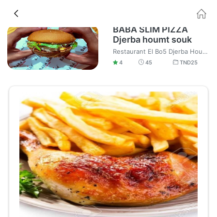
BABA SLIM PIZZA
Djerba houmt souk
Restaurant El Bo5 Djerba Houmt Souk Fast food Pizza et Burger Livraison à domicile soignée.
4
45
TND
25