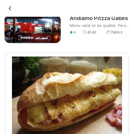
Andiamo Pitzza Gabes
Menu varié et de qualité. Personnel aimable et sympa, je recommande.
4
45.60
TND
6.5