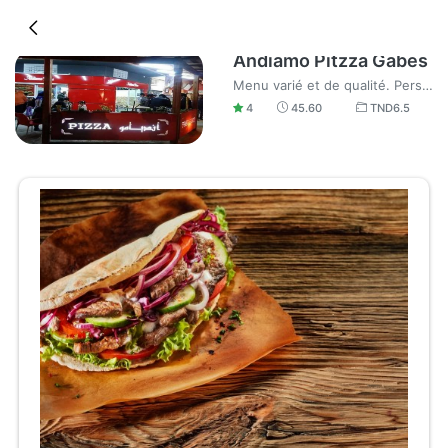
Andiamo Pitzza Gabes
Menu varié et de qualité. Personnel aimable et sympa, je recommande.
4
45.60
TND
6.5