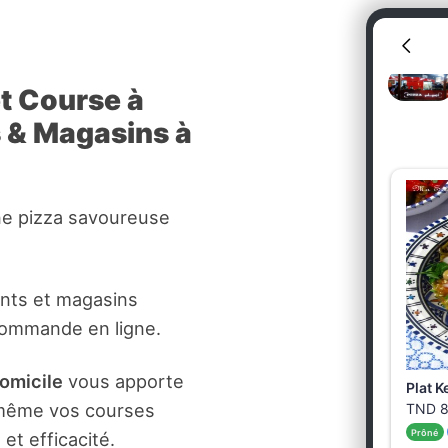
et Course à
s & Magasins à
ne pizza savoureuse
ants et magasins
commande en ligne.
domicile
vous apporte
t même vos courses
et efficacité.