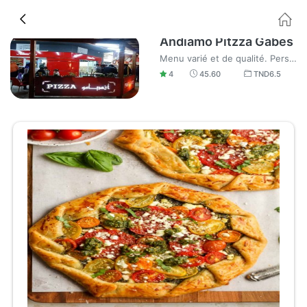
Andiamo Pitzza Gabes
Menu varié et de qualité. Personnel aimable et sympa, je recommande.
4
45.60
TND
6.5