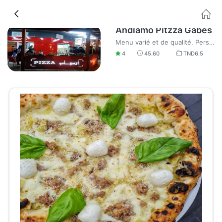
Andiamo Pitzza Gabes
Menu varié et de qualité. Personnel aimable et sympa, je recommande.
4
45.60
TND
6.5