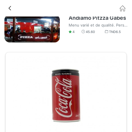
Andiamo Pitzza Gabes
Menu varié et de qualité. Personnel aimable et sympa, je recommande.
4
45.60
TND
6.5