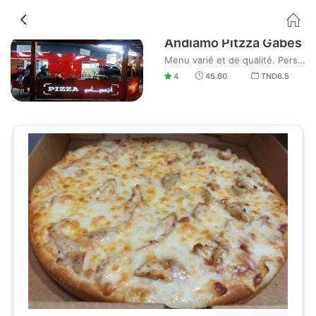
Andiamo Pitzza Gabes
Menu varié et de qualité. Personnel aimable et sympa, je recommande.
4
45.60
TND
6.5