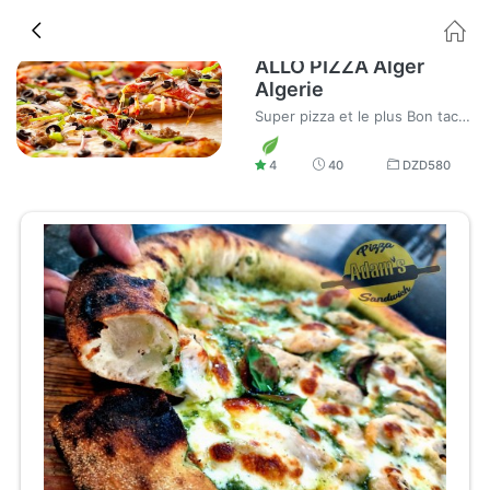
ALLO PIZZA Alger
Algerie
Super pizza et le plus Bon tacos au monde
4
40
DZD
580