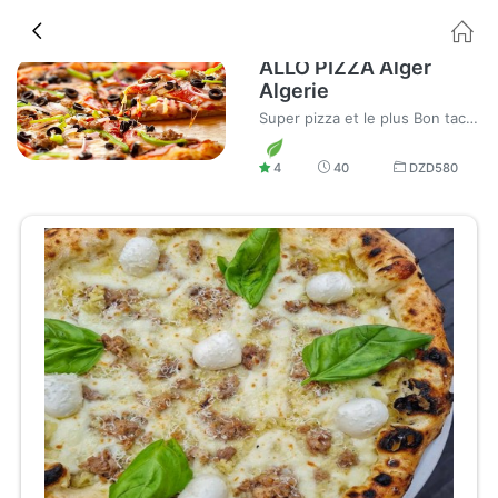
ALLO PIZZA Alger
Algerie
Super pizza et le plus Bon tacos au monde
4
40
DZD
580