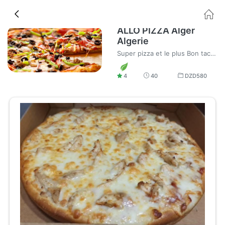
ALLO PIZZA Alger
Algerie
Super pizza et le plus Bon tacos au monde
4
40
DZD
580