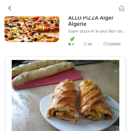
ALLO PIZZA Alger
Algerie
Super pizza et le plus Bon tacos au monde
4
40
DZD
580