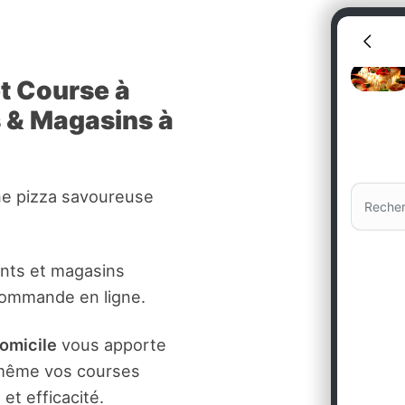
et Course à
s & Magasins à
ne pizza savoureuse
ants et magasins
commande en ligne.
domicile
vous apporte
t même vos courses
et efficacité.