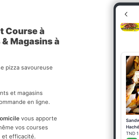
et Course à
s & Magasins à
ne pizza savoureuse
ants et magasins
commande en ligne.
domicile
vous apporte
t même vos courses
et efficacité.