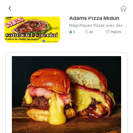
Adams Pizza Midun
Magnifiques Pizzas avec des délicieux ingrédients et délicieux Burgers
5
45
TND
25